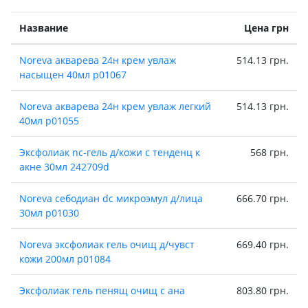
Название
Цена грн
Noreva акварева 24н крем увлаж
514.13 грн.
насыщен 40мл р01067
Noreva акварева 24н крем увлаж легкий
514.13 грн.
40мл р01055
Эксфолиак nc-гель д/кожи с тенденц к
568 грн.
акне 30мл 242709d
Noreva себодиан dc микроэмул д/лица
666.70 грн.
30мл p01030
Noreva эксфолиак гель очищ д/чувст
669.40 грн.
кожи 200мл р01084
Эксфолиак гель пенящ очищ с ана
803.80 грн.
200мл 242708d