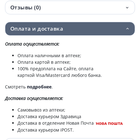
Отзывы (0)
Noreva (Норева) эксфолиак bb крем
833.30 грн.
30мл p00975
Оплата и доставка
Эксфолиак крем востан увлаж 40мл
833.30 грн.
242705d
Оплата осуществляется:
Noreva себодиан ds шампунь п/перхоти
889.80 грн.
Оплата наличными в аптеке;
150мл p01036
Оплата картой в аптеке;
100% предоплата на Сайте, оплата
карткой Visa/Mastercard любого банка.
Эксфолиак лосьон с высок конц ана
1 061.80 грн.
125мл 242707d
Смотреть
подробнее
.
Доставка
осуществляется:
Самовывоз из аптеки;
Доставка курьером Здравица
Доставка в отделение Новая Почта
Доставка курьером iPOST.