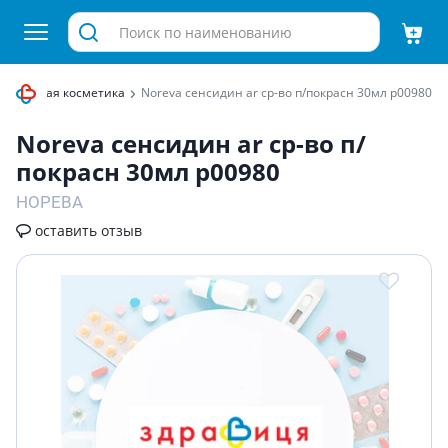
Лечебная косметика
Noreva сенсидин ar ср-во п/покрасн 30мл p00980
Noreva сенсидин ar ср-во п/
покрасн 30мл p00980
НОРЕВА
оставить отзыв