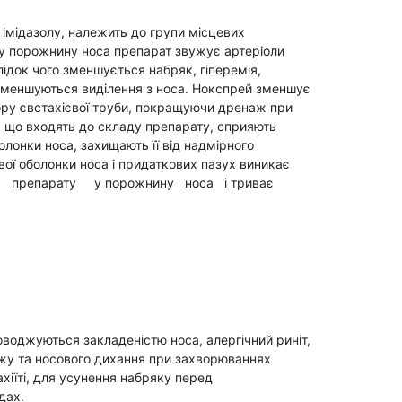
Антисептики и дезинфекторы
 імідазолу, належить до групи місцевих
Лечение угревой сыпи, акне
 у порожнину носа препарат звужує артеріоли
ідок чого зменшується набряк, гіперемія,
Лечение рубцов
 зменшуються виділення з носа. Нокспрей зменшує
Лекарства от бородавок
ору євстахієвої труби, покращуючи дренаж при
Лечение перхоти, себореи,
ла, що входять до складу препарату, сприяють
волосистых дерматитов
лонки носа, захищають її від надмірного
Средства от повышенной
ої оболонки носа і придаткових пазух виникає
потливости
 препарату у порожнину носа і триває
Лечение герпеса
Препараты для
опорнодвигательного
аппарата
Противовоспалительные
препараты
От суставной и мышечной боли
оводжуються закладеністю носа, алергічний риніт,
Миорелаксанты
ажу та носового дихання при захворюваннях
хіїті, для усунення набряку перед
Лекарства от подагры
дах.