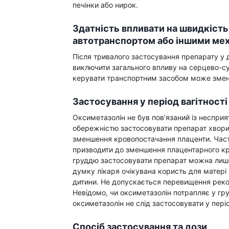
печінки або нирок.
Здатність впливати на швидкість 
автотранспортом або іншими ме
Після тривалого застосування препарату у
виключити загального впливу на серцево-су
керувати транспортним засобом може зме
Застосування у період вагітност
Оксиметазолін не був пов’язаний із несприят
обережністю застосовувати препарат хворим
зменшення кровопостачання плаценти. Част
призводити до зменшення плацентарного кро
груддю застосовувати препарат можна лише
думку лікаря очікувана користь для матері
дитини. Не допускається перевищення рек
Невідомо, чи оксиметазолін потрапляє у гру
оксиметазолін не слід застосовувати у пері
Спосіб застосування та дози