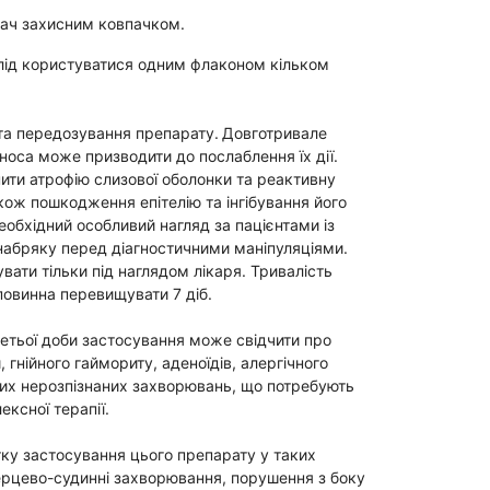
вач захисним ковпачком.
лід користуватися одним флаконом кільком
та передозування препарату.
Довготривале
носа може призводити до послаблення їх дії.
и атрофію слизової оболонки та реактивну
кож пошкодження епітелію та інгібування його
еобхідний особливий нагляд за пацієнтами із
набряку перед діагностичними маніпуляціями.
вати тільки під наглядом лікаря. Тривалість
овинна перевищувати 7 діб.
етьої доби застосування може свідчити про
 гнійного гаймориту, аденоїдів, алергічного
інших нерозпізнаних захворювань, що потребують
ексної терапії.
тку застосування цього препарату у таких
ерцево-судинні захворювання, порушення з боку