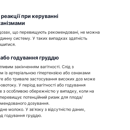
реакції при керуванні
ханізмами
 дозах, що перевищують рекомендовані, не можна
динну систему. У таких випадках здатність
ншитися.
і або годування груддю
ливим закінченням вагітності. Слід з
 із артеріальною гіпертензією або ознаками
е або тривале застосування високих доз може
вотоку. У період вагітності або годування
 з особливою обережністю у випадку, коли на
 перевищує потенційний ризик для плода/
омендованого дозування.
дне молоко. У зв’язку з відсутністю даних,
од годування груддю.