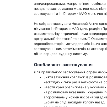
Препараты для глаз
антидепресантами, мапротиліном, оскільки 
поєднане застосування можливе лише після 
Капли в ухо
застосуванні з інгібіторами МАО можливе п
Не слід застосовувати Нокспрей Актив одно
лікування інгібіторами МАО (див. розділ «
оксиметазоліну з трициклічними антидепре
артеріальної гіпертензії та аритмії. Оксиме
адреноблокаторів, метилдопи або інших ант
застосуванні симпатоміметиків та антипарк
дії на серцево-судинну систему.
Особливості застосування
Для правильного застосування спрею необх
Зняти захисний ковпачок із розпилю
необхідно кілька разів натиснути на 
Ввести край розпилювача у носовий хі
на розпилювач вказівним і середнім п
впорскувань у кожен носовий хід (див.
цьому не слід закидати голову назад.