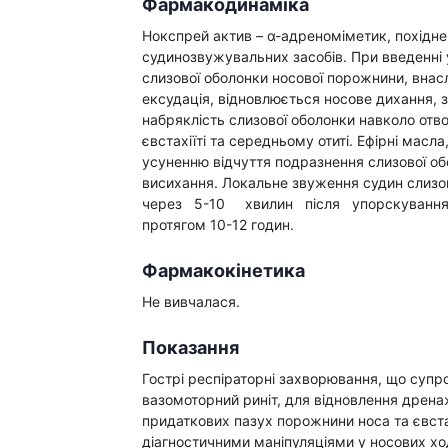
ты для повышения
Фармакодинаміка
Препараты для нервной
а
системы
Нокспрей актив – α-адреноміметик, похідне
итики и пропульсанты
судинозвужувальних засобів. При введенні
Противосудорожные
льное
слизової оболонки носової порожнини, внасл
Препараты для лечения
ексудація, відновлюється носове дихання,
эпилепсии
ы для
набряклість слизової оболонки навколо отв
дочной железы
Снотворные препараты
євстахіїті та середньому отиті. Ефірні мас
тные препараты
усуненню відчуття подразнення слизової обо
Успокоительные препараты
висихання. Локальне звуження судин слизов
ты для лечения
Антидепрессанты
через 5-10 хвилин після упорскування
тита
Препараты для улучшения
протягом 10-12 годин.
памяти
ы для печени и
Транквилизаторы
 пузыря
Фармакокінетика
(анксиолитики)
а от гепатита C
Не вивчалася.
Средства от курения и
никотиновой зависимости
ротекторы для печени
Показання
Средства от похмелья
нные препараты
Препараты от головокружения
слоты
Гострі респіраторні захворювання, що супр
вазомоторний риніт, для відновлення дрен
Противоопухолевые
льные препараты
придаткових пазух порожнини носа та євста
препараты
діагностичними маніпуляціями у носових хо
амо-гипофизарные