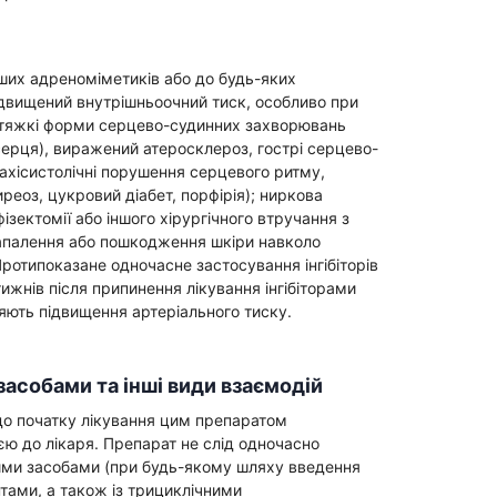
Препараты кальция
Хондропротекторы
нших адреноміметиків або до будь-яких
Кроветворение и кровь
підвищений внутрішньоочний тиск, особливо при
Противотромбозные
 тяжкі форми серцево-судинних захворювань
Препараты от анемии
 серця), виражений атеросклероз, гострі серцево-
ахісистолічні порушення серцевого ритму,
Кровезаменители
реоз, цукровий діабет, порфірія); ниркова
Препараты для
фізектомії або іншого хірургічного втручання з
парентерального питания
запалення або пошкодження шкіри навколо
Протипоказане одночасне застосування інгібіторів
Прочие лекарственные
жнів після припинення лікування інгібіторами
средства
яють підвищення артеріального тиску.
засобами та інші види взаємодій
 до початку лікування цим препаратом
ю до лікаря. Препарат не слід одночасно
ими засобами (при будь-якому шляху введення
тами, а також із трициклічними