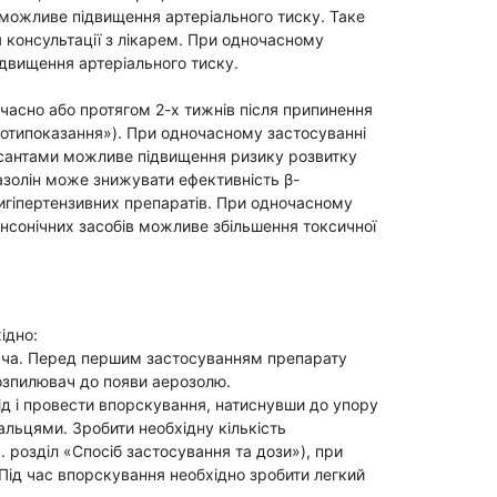
можливе підвищення артеріального тиску. Таке
консультації з лікарем. При одночасному
ідвищення артеріального тиску.
часно або протягом 2-х тижнів після припинення
Протипоказання»). При одночасному застосуванні
сантами можливе підвищення ризику розвитку
тазолін може знижувати ефективність β-
игіпертензивних препаратів. При одночасному
інсонічних засобів можливе збільшення токсичної
ідно:
вача. Перед першим застосуванням препарату
розпилювач до появи аерозолю.
д і провести впорскування, натиснувши до упору
альцями. Зробити необхідну кількість
 розділ «Спосіб застосування та дози»), при
 Під час впорскування необхідно зробити легкий