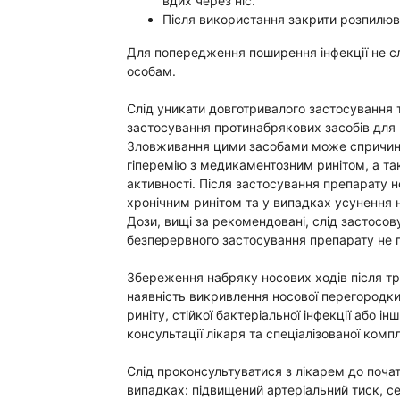
вдих через ніс.
Після використання закрити розпилю
Для попередження поширення інфекції не с
особам.
Слід уникати довготривалого застосування 
застосування протинабрякових засобів для 
Зловживання цими засобами може спричинит
гіперемію з медикаментозним ринітом, а та
активності. Після застосування препарату н
хронічним ринітом та у випадках усунення 
Дози, вищі за рекомендовані, слід застосову
безперервного застосування препарату не п
Збереження набряку носових ходів після тр
наявність викривлення носової перегородки,
риніту, стійкої бактеріальної інфекції або 
консультації лікаря та спеціалізованої компл
Слід проконсультуватися з лікарем до поча
випадках: підвищений артеріальний тиск, с