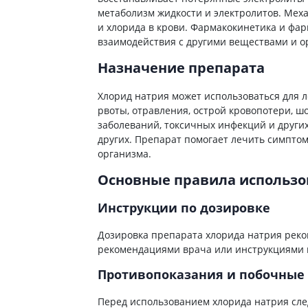
ты для повышения
Препараты для нервной
а
метаболизм жидкости и электролитов. Мех
системы
и хлорида в крови. Фармакокинетика и фар
итики и пропульсанты
взаимодействия с другими веществами и о
Противосудорожные
льное
Препараты для лечения
Назначение препарата
эпилепсии
ы для
дочной железы
Снотворные препараты
Хлорид натрия может использоваться для 
рвоты, отравления, острой кровопотери, ш
тные препараты
Успокоительные препараты
заболеваний, токсичных инфекций и других
ты для лечения
Антидепрессанты
других. Препарат помогает лечить симпто
тита
Препараты для улучшения
организма.
памяти
ы для печени и
Основные правила использо
Транквилизаторы
 пузыря
(анксиолитики)
а от гепатита C
Инструкции по дозировке
Средства от курения и
никотиновой зависимости
ротекторы для печени
Дозировка препарата хлорида натрия реко
Средства от похмелья
нные препараты
рекомендациями врача или инструкциями 
Препараты от головокружения
слоты
Противопоказания и побочные
Противоопухолевые
льные препараты
препараты
Перед использованием хлорида натрия сле
амо-гипофизарные