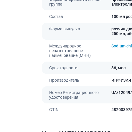
Препараты для глаз
группа
электроли
Капли в ухо
Состав
100 мл роз
Форма выпуска
розчин для
250 мл, аб
Международное
Sodium chl
непатентованное
наименование (МНН)
Срок годности
36,
мес
Производитель
ИНФУЗИЯ
Номер Регистрационного
UA/12049/
удостоверения
GTIN
48200397