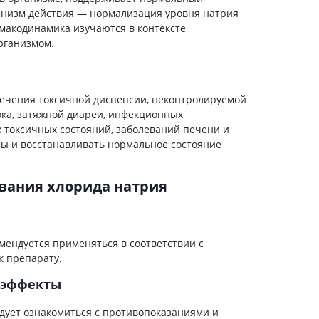
анизм действия — нормализация уровня натрия
Антисептики и дезинфекторы
макодинамика изучаются в контексте
Лечение угревой сыпи, акне
рганизмом.
Лечение рубцов
Лекарства от бородавок
Лечение перхоти, себореи,
лечения токсичной диспепсии, неконтролируемой
волосистых дерматитов
ока, затяжной диареи, инфекционных
Средства от повышенной
 токсичных состояний, заболеваний печени и
потливости
мы и восстанавливать нормальное состояние
Лечение герпеса
вания хлорида натрия
Препараты для
опорнодвигательного
аппарата
Противовоспалительные
мендуется применяться в соответствии с
препараты
к препарату.
От суставной и мышечной боли
 эффекты
Миорелаксанты
Лекарства от подагры
дует ознакомиться с противопоказаниями и