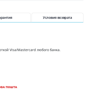
49.30 грн.
49.90 грн.
арантия
Условия возврата
50.10 грн.
 400мл п/э
50.30 грн.
ткой Visa/Mastercard любого банка.
53.70 грн.
мл
55.60 грн.
57.10 грн.
63.40 грн.
66.80 грн.
мл
68.80 грн.