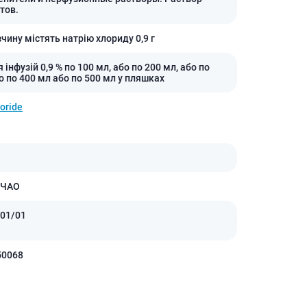
тов.
чину містять натрію хлориду 0,9 г
 інфузій 0,9 % по 100 мл, або по 200 мл, або по
о по 400 мл або по 500 мл у пляшках
oride
 ЧАО
01/01
50068