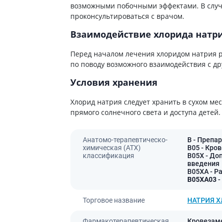
возможными побочными эффектами. В случ
ы
Противоопухолевые
негормональные препараты
проконсультироваться с врачом.
стероиды
Противоопухолевые
Взаимодействие хлорида натри
ания щитовидной
гормональные препараты
От рака
Перед началом лечения хлоридом натрия р
 поджелудочной
по поводу возможного взаимодействия с д
Лечение аллергии
Условия хранения
орная система
Мочеполовая система и
ва от аллергии
половые гормоны
Хлорид натрия следует хранить в сухом ме
ва от астмы
прямого солнечного света и доступа детей.
Лекарства для почек
Препараты для потенции и
эрекции
Анатомо-терапевтическо-
B
- Препар
химическая (АТХ)
B05
- Кров
Урологические препараты
классификация
B05X
- До
Гинекологические препараты
введения
B05XA
- Р
Препараты влияющие на
B05XA03
-
лактацию
Торговое название
НАТРИЯ 
Препараты для органов
чувств
Фармакотерапевтическая
Кровезаме