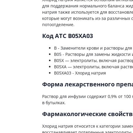
ты от энцефалита
ьные средства для
Антибиотики
для поддержания нормального баланса жидк
Туалетная бумага
 кожи головы
а для желудка
натрия также используется для восстановл
Антибиотики для детей
Носовые платки
ание волос
которые могут возникать из-за различных 
 от изжоги и
Антибиотики при пневмонии
Салфетки бумажные
потоотделение.
ния
 волос
Антибиотики при гайморите
Ватные диски и палочки
а от гастрита
а для вьющихся волос
Код ATC B05XA03
Антибиотики при бронхите
Влажые салфетки
ва от язвы желудка
е шампуни
Антибиотики при ангине
Прочие
B - Заменители крови и растворы для
ты для похудения
B05 - Растворы для замены жидкости 
Антибиотики при цистите
B05X — электролиты, включая раство
ы для кишечника
Противогрибковые препараты
B05XA — электролиты, включая раств
во от поноса
Антисептики
B05XA03 - Хлорид натрия
ики
Противотуберкулезные
Форма лекарственного преп
ты от вздутия живота
Вакцины
а от геморроя
Раствор для инфузии содержит 0,9% от 100 м
Препараты от паразитов
в бутылках.
во от тошноты
Препараты от глистов
а от коликов
Фармакологические свойств
Лекарства от чесотки
ты при кишечной
ии
Антипротозойные препараты
Хлорид натрия относится к категории заме
восстанавливает потерянные электролиты