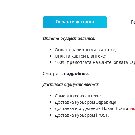
Натрия хлорид раствор д/инф 0.9% 200мл
Натрия хлорид р-р д/ин 9мг/мл2мл №10
Оплата и доставка
Г
Натрия хлорид р-р д/инф 0,9% 200мл п/э
Оплата осуществляется:
Натрия хлорид-Дарница р-р д/инф 9мг/мл
Оплата наличными в аптеке;
Оплата картой в аптеке;
100% предоплата на Сайте, оплата кар
Натрия хлорид р-р д/инф 0.9% 500мл п/э
Смотреть
подробнее
.
Натрия хлорид раствор д/инф 9мг/мл 200
Доставка
осуществляется:
Натрия хлорид р-р д/ин 9мг/мл 5мл №10
Самовывоз из аптеки;
Доставка курьером Здравица
Натрия хлорид д/ин 9мг/мл 5мл №10
Доставка в отделение Новая Почта
Доставка курьером iPOST.
Натрия хлорид д/ин 9мг/мл 5мл №10
Натрия хлорид раствор д/инф 9мг/мл 400