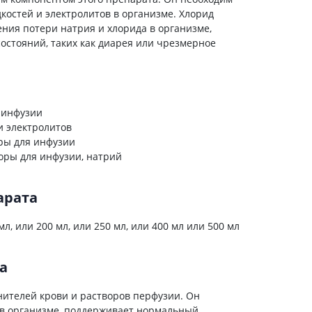
холестерина
остей и электролитов в организме. Хлорид
Препараты для укрепления
ения потери натрия и хлорида в организме,
сосудов
состояний, таких как диарея или чрезмерное
Препараты от аритмии
Мочегонные препараты,
диуретики
Лекарства от стенокардии
 инфузии
Препараты при сердечной
и электролитов
недостаточности
ры для инфузии
оры для инфузии, натрий
Заболевания кожи
Противогрибковые
арата
От ожогов
Лечение ран и язв
л, или 200 мл, или 250 мл, или 400 мл или 500 мл
Мази от аллергии
Лечение псориаза, экземы
а
Антибиотики для лечения
заболеваний кожи
нителей крови и растворов перфузии. Он
Гормональные мази
 в организме, поддерживает нормальный