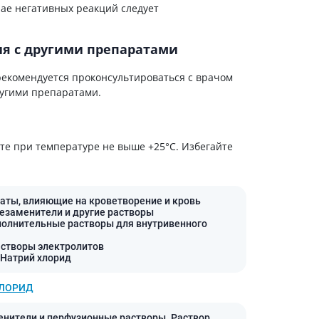
Препараты кальция
ае негативных реакций следует
Хондропротекторы
я с другими препаратами
Кроветворение и кровь
Противотромбозные
екомендуется проконсультироваться с врачом
ругими препаратами.
Препараты от анемии
Кровезаменители
Препараты для
парентерального питания
сте при температуре не выше +25°C. Избегайте
Прочие лекарственные
средства
аты, влияющие на кроветворение и кровь
езаменители и другие растворы
полнительные растворы для внутривенного
астворы электролитов
 Натрий хлорид
ХЛОРИД
нители и перфузионные растворы. Раствор