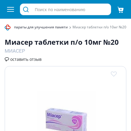
мы
Препараты для улучшения памяти
Миасер таблетки п/о 10мг №20
Миасер таблетки п/о 10мг №20
МИАСЕР
оставить отзыв