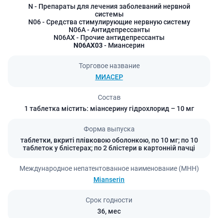
N
- Препараты для лечения заболеваний нервной
системы
N06
- Средства стимулирующие нервную систему
N06A
- Антидепрессанты
N06AX
- Прочие антидепрессанты
N06AX03
- Миансерин
Торговое название
МИАСЕР
Состав
1 таблетка містить: міансерину гідрохлорид – 10 мг
Форма выпуска
таблетки, вкриті плівковою оболонкою, по 10 мг; по 10
таблеток у блістерах; по 2 блістери в картонній пачці
Международное непатентованное наименование (МНН)
Mianserin
Срок годности
36,
мес