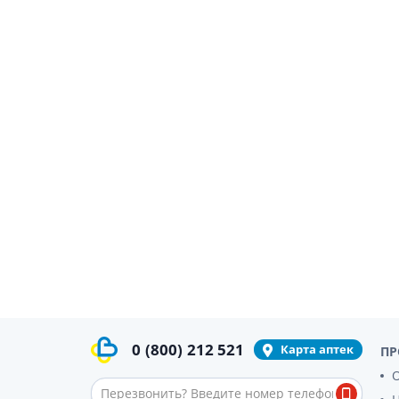
Препара
аппетит
Спазмол
Слабите
Препарат
поджелу
Фермен
Препара
панкреа
Препарат
желчного
Лекарств
Гепатоп
Желчего
Аминоки
0
(800)
212 521
Карта аптек
ПР
Гормона
О
Гипотал