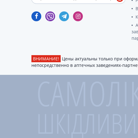
гормон
Кортико
Заболев
железы
за
Гормоны
па
железы
Респират
ВНИМАНИЕ!
Цены актуальны только при оформл
Лекарст
непосредственно в аптечных заведениях-партнер
Лекарст