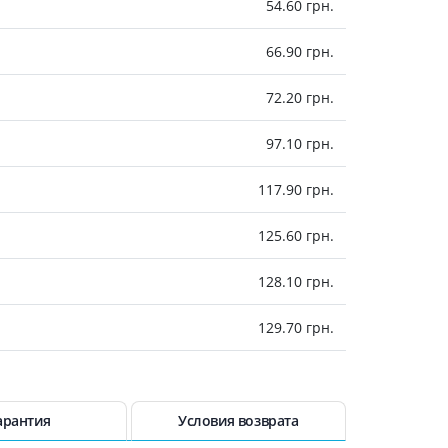
54.60 грн.
холестерина
Препараты для укрепления
сосудов
66.90 грн.
Препараты от аритмии
72.20 грн.
Мочегонные препараты,
диуретики
97.10 грн.
Лекарства от стенокардии
Препараты при сердечной
117.90 грн.
недостаточности
Заболевания кожи
125.60 грн.
Противогрибковые
128.10 грн.
От ожогов
Лечение ран и язв
129.70 грн.
Мази от аллергии
Лечение псориаза, экземы
130.40 грн.
Антибиотики для лечения
заболеваний кожи
131.20 грн.
арантия
Условия возврата
Гормональные мази