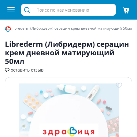
тика
Librederm (Либридерм) серацин крем дневной матирующий 50мл
Librederm (Либридерм) серацин
крем дневной матирующий
50мл
оставить отзыв