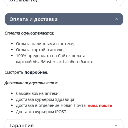
Лактацид ср-во д/интим гиг д/девоч с
207.41 грн.
дозат 200мл
Оплата и доставка
Лактацид фарма ср-во д/интим гиг
219.59 грн.
Оплата осуществляется:
антибакт с дозат 250мл
Оплата наличными в аптеке;
Оплата картой в аптеке;
Лактацид ср-во д/ежед интим гиг 400мл с
259.07 грн.
100% предоплата на Сайте, оплата
дозат
карткой Visa/Mastercard любого банка.
Лактацид фарма ср-во д/интим гиг
274.89 грн.
Смотреть
подробнее
.
противогриб с дозат 250мл
Доставка
осуществляется:
Самовывоз из аптеки;
Доставка курьером Здравица
Доставка в отделение Новая Почта
Доставка курьером iPOST.
Гарантия