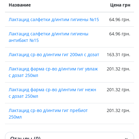
Название
Цена грн
Лактацид салфетки д/интим гигиены №15
64.96 грн.
Лактацид салфетки д/интим гигиены
64.96 грн.
антибакт №15
Лактацид ср-во д/интим гиг 200мл с дозат
163.31 грн.
Лактацид фарма ср-во д/интим гиг увлаж
201.32 грн.
с дозат 250мл
Лактацид фарма ср-во д/интим гиг нежн
201.32 грн.
с дозат 250мл
Лактацид ср-во д/интим гиг пребиот
201.32 грн.
250мл
Лактацид фарма ср-во д/интим гиг упок с
201.39 грн.
дозат 250мл
Отзывы (0)