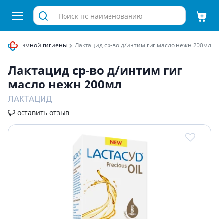
 для интимной гигиены
Лактацид ср-во д/интим гиг масло нежн 200мл
Лактацид ср-во д/интим гиг
масло нежн 200мл
ЛАКТАЦИД
оставить отзыв