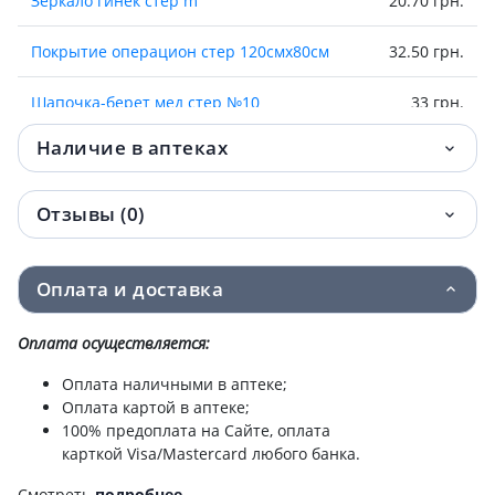
Зеркало гинек стер m
20.70 грн.
Покрытие операцион стер 120смх80см
32.50 грн.
Шапочка-берет мед стер №10
33 грн.
Наличие в аптеках
Шорты проктолог стер l
34.20 грн.
Набор гинекол смотр №5
39 грн.
Отзывы (0)
(зерк+салф+перч+бахилы) стер
Набор гинекол смотр №3
40.30 грн.
Оплата и доставка
(зерк+салф+перч+щетка+бахилы ) стер
Оплата осуществляется:
Набор гинекол смотр №8 (д/
40.50 грн.
трансвагинального узд)
Оплата наличными в аптеке;
Оплата картой в аптеке;
Спонж марл мед стер 5см №25
41 грн.
100% предоплата на Сайте, оплата
карткой Visa/Mastercard любого банка.
Накидка д/посетит спабонд стерил 110см
42.40 грн.
Смотреть
подробнее
.