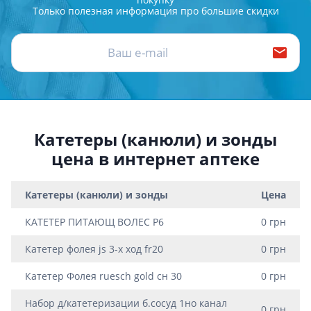
Только полезная информация про большие скидки
Катетеры (канюли) и зонды
цена в интернет аптеке
Катетеры (канюли) и зонды
Цена
КАТЕТЕР ПИТАЮЩ ВОЛЕС Р6
0 грн
Катетер фолея js 3-х ход fr20
0 грн
Катетер Фолея ruesch gold сн 30
0 грн
Набор д/катетеризации б.сосуд 1но канал
0 грн