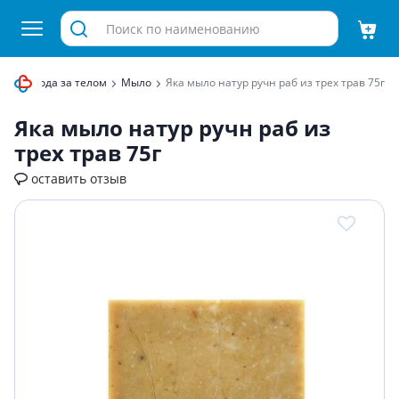
а для ухода за телом
Мыло
Яка мыло натур ручн раб из трех трав 75г
Яка мыло натур ручн раб из
трех трав 75г
оставить отзыв