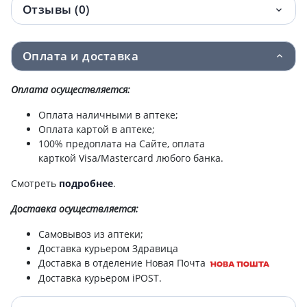
Отзывы (0)
Flora secret (Флора сикрет) масло
91 грн.
эфирное можжевеловое 10мл
Оплата и доставка
Flora secret (Флора сикрет) масло натур
100.50 грн.
растит ши 30мл
Оплата осуществляется:
Flora secret (Флора сикрет) масло натур
100.50 грн.
Оплата наличными в аптеке;
растит кокоса 30мл
Оплата картой в аптеке;
100% предоплата на Сайте, оплата
Flora secret (Флора сикрет) масло
100.90 грн.
карткой Visa/Mastercard любого банка.
эфирное сосны сибирской 10мл
Смотреть
подробнее
.
Flora secret (Флора сикрет) масло
105.60 грн.
Доставка
осуществляется:
эфирное кедровое 10мл
Самовывоз из аптеки;
Flora secret (Флора сикрет) масло
107.10 грн.
Доставка курьером Здравица
эфирное розмариновое 10мл
Доставка в отделение Новая Почта
Доставка курьером iPOST.
Flora secret (Флора сикрет) масло натур
110.30 грн.
растит календулы 60мл