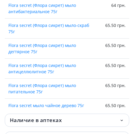
Flora secret (Флора сикрет) мыло
64 грн.
антибактериальное 75г
Flora secret (Флора сикрет) мыло-скраб
65.50 грн.
75г
Flora secret (Флора сикрет) мыло
65.50 грн.
дегтярное 75г
Flora secret (Флора сикрет) мыло
65.50 грн.
антицеллюлитное 75г
Flora secret (Флора сикрет) мыло
65.50 грн.
питательное 75г
Flora secret мыло чайное дерево 75г
65.50 грн.
Flora secret (Флора сикрет) масло натур
83 грн.
Наличие в аптеках
растит какао 30мл