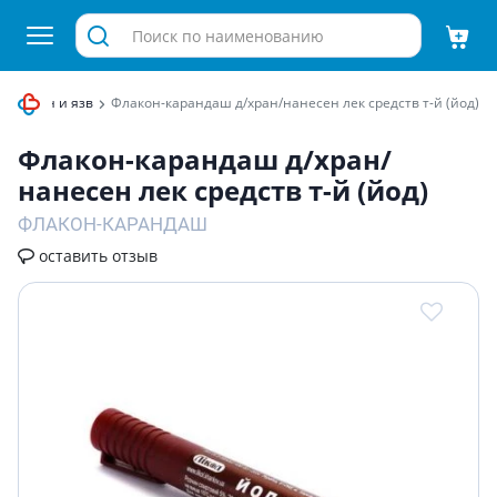
ние ран и язв
Флакон-карандаш д/хран/нанесен лек средств т-й (йод)
Флакон-карандаш д/хран/
нанесен лек средств т-й (йод)
ФЛАКОН-КАРАНДАШ
оставить отзыв