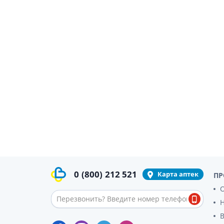
Препара
аппетит
Спазмол
Слабите
Препарат
поджелу
Фермен
Препара
панкреа
Препарат
желчного
Лекарств
Гепатоп
0
(800)
212 521
Желчего
Карта аптек
ПР
Аминоки
О
Гормона
Гипотал