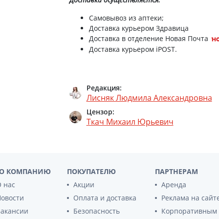
ты для повышения
Препараты для нервной
а
системы
Самовывоз из аптеки;
итики и пропульсанты
Доставка курьером Здравица
Противосудорожные
льное
Доставка в отделение Новая Почта
Препараты для лечения
Доставка курьером iPOST.
эпилепсии
ы для
дочной железы
Снотворные препараты
тные препараты
Успокоительные препараты
Редакция:
ты для лечения
Антидепрессанты
Лисняк Людмила Александровна
тита
Препараты для улучшения
Цензор:
памяти
ы для печени и
Ткач Михаил Юрьевич
Транквилизаторы
 пузыря
(анксиолитики)
а от гепатита C
Средства от курения и
никотиновой зависимости
ротекторы для печени
Средства от похмелья
нные препараты
О КОМПАНИЮ
ПОКУПАТЕЛЮ
ПАРТНЕРАМ
Препараты от головокружения
слоты
 нас
Акции
Аренда
Новости
Оплата и доставка
Реклама на сайт
Противоопухолевые
льные препараты
Вакансии
Безопасность
Корпоративным
препараты
амо-гипофизарные