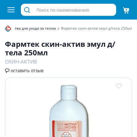
Средства для ухода за телом
Фармтек скин-актив эмул д/тела 250мл
Фармтек скин-актив эмул д/
тела 250мл
СКИН-АКТИВ
оставить отзыв