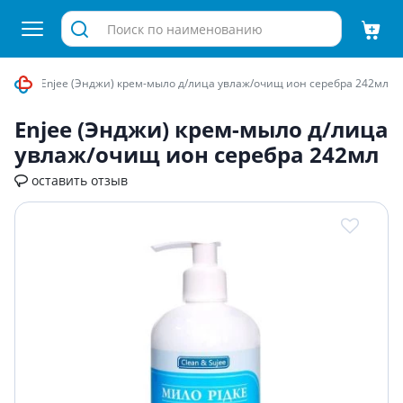
Мыло
Enjee (Энджи) крем-мыло д/лица увлаж/очищ ион серебра 242мл
Enjee (Энджи) крем-мыло д/лица
увлаж/очищ ион серебра 242мл
оставить отзыв