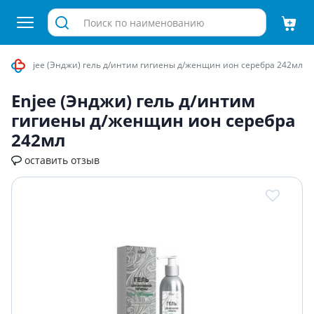
ика
Enjee (Энджи) гель д/интим гигиены д/женщин ион серебра 242мл
Enjee (Энджи) гель д/интим
гигиены д/женщин ион серебра
242мл
оставить отзыв