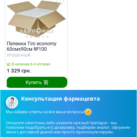
Пеленки Tini economy
60смх90см №100
КРОШЕЧНЫЙ
В наличии в 4 аптеках
1 329
грн.
Купить
Консультация фармацевта
Мы найдем ответы на все ваши вопросы!
Опишите симптомы либо укажите нужный препарат - мы
поможем подобрать его дозировку, подберем аналог, оформим
заказ с доставкой домой или просто проконсультируем.