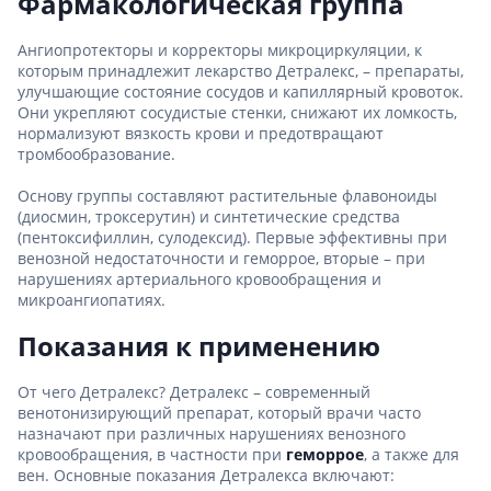
Фармакологическая группа
Ангиопротекторы и корректоры микроциркуляции, к
которым принадлежит лекарство Детралекс, – препараты,
улучшающие состояние сосудов и капиллярный кровоток.
Они укрепляют сосудистые стенки, снижают их ломкость,
нормализуют вязкость крови и предотвращают
тромбообразование.
Основу группы составляют растительные флавоноиды
(диосмин, троксерутин) и синтетические средства
(пентоксифиллин, сулодексид). Первые эффективны при
венозной недостаточности и геморрое, вторые – при
нарушениях артериального кровообращения и
микроангиопатиях.
Показания к применению
От чего Детралекс? Детралекс – современный
венотонизирующий препарат, который врачи часто
назначают при различных нарушениях венозного
кровообращения, в частности при
геморрое
, а также для
вен. Основные показания Детралекса включают: