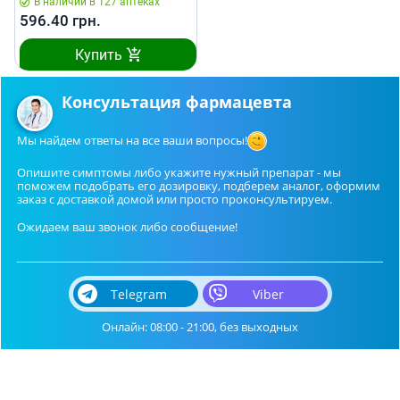
В наличии в 127 аптеках
596.40
грн.
Купить
Консультация фармацевта
Мы найдем ответы на все ваши вопросы!
Опишите симптомы либо укажите нужный препарат - мы
поможем подобрать его дозировку, подберем аналог, оформим
заказ с доставкой домой или просто проконсультируем.
Ожидаем ваш звонок либо сообщение!
Telegram
Viber
Онлайн: 08:00 - 21:00, без выходных