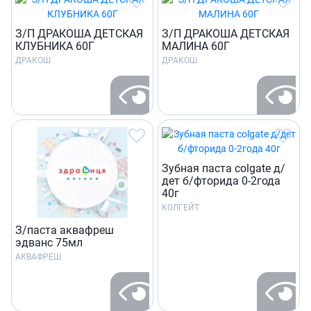
З/П ДРАКОША ДЕТСКАЯ
З/П ДРАКОША ДЕТСКАЯ
КЛУБНИКА 60Г
МАЛИНА 60Г
ДРАКОШ
ДРАКОШ
Зубная паста colgate д/
дет б/фторида 0-2года
40г
КОЛГЕЙТ
З/паста аквафреш
эдванс 75мл
АКВАФРЕШ