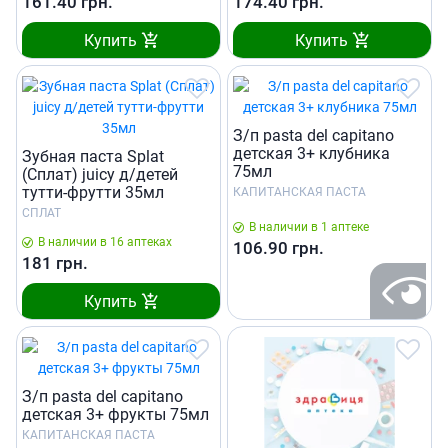
161.40
грн.
174.40
грн.
Купить
Купить
З/п pasta del capitano
детская 3+ клубника
Зубная паста Splat
75мл
(Сплат) juicy д/детей
тутти-фрутти 35мл
КАПИТАНСКАЯ ПАСТА
СПЛАТ
В наличии в 1 аптеке
В наличии в 16 аптеках
106.90
грн.
181
грн.
Купить
З/п pasta del capitano
детская 3+ фрукты 75мл
КАПИТАНСКАЯ ПАСТА