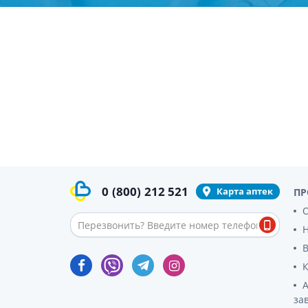
Препара
аппетит
Спазмол
Слабите
Препарат
поджелу
Фермен
Препара
панкреа
Препарат
желчного
0
(800)
212 521
Карта аптек
ПР
Лекарств
О
Гепатоп
Желчего
Аминоки
Гормона
за
Гипотал