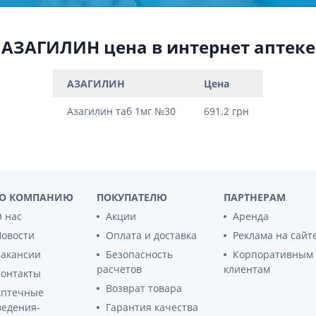
ты для повышения
Препараты для нервной
а
системы
итики и пропульсанты
АЗАГИЛИН цена в интернет аптеке
Противосудорожные
льное
Препараты для лечения
эпилепсии
ы для
АЗАГИЛИН
Цена
дочной железы
Снотворные препараты
Азагилин таб 1мг №30
691.2 грн
тные препараты
Успокоительные препараты
ты для лечения
Антидепрессанты
тита
Препараты для улучшения
памяти
ы для печени и
Транквилизаторы
 пузыря
(анксиолитики)
О КОМПАНИЮ
ПОКУПАТЕЛЮ
ПАРТНЕРАМ
а от гепатита C
Средства от курения и
 нас
Акции
Аренда
никотиновой зависимости
ротекторы для печени
Новости
Оплата и доставка
Реклама на сайт
Средства от похмелья
нные препараты
Вакансии
Безопасность
Корпоративным
Препараты от головокружения
слоты
расчетов
клиентам
Контакты
Возврат товара
Аптечные
Противоопухолевые
льные препараты
препараты
ведения-
Гарантия качества
амо-гипофизарные