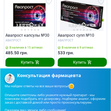
Авапрост капсулы №30
Авапрост супп №10
АВАПРОСТ
АВАПРОСТ
В наличии в 15 аптеках
В наличии в 9 аптеках
485.50
грн.
533
грн.
Купить
Купить
Консультация фармацевта
Мы найдем ответы на все ваши вопросы!
Опишите симптомы либо укажите нужный препарат - мы
поможем подобрать его дозировку, подберем аналог, оформим
заказ с доставкой домой или просто проконсультируем.
Ожидаем ваш звонок либо сообщение!