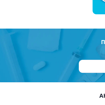
Препара
аппетит
Спазмол
Слабите
Препарат
поджелу
Фермен
П
Препара
панкреа
Препарат
желчного
Лекарств
Гепатоп
Желчего
Аминоки
А
Гормона
Гипотал