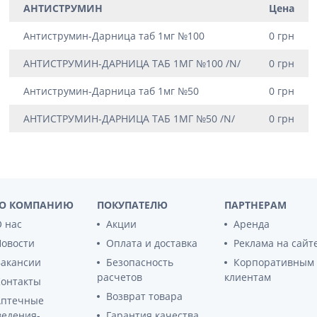
АНТИСТРУМИН
Цена
ы
Противоопухолевые
негормональные препараты
стероиды
Антиструмин-Дарница таб 1мг №100
0 грн
Противоопухолевые
ания щитовидной
гормональные препараты
АНТИСТРУМИН-ДАРНИЦА ТАБ 1МГ №100 /N/
0 грн
От рака
 поджелудочной
Антиструмин-Дарница таб 1мг №50
0 грн
Лечение аллергии
орная система
АНТИСТРУМИН-ДАРНИЦА ТАБ 1МГ №50 /N/
0 грн
Мочеполовая система и
ва от аллергии
половые гормоны
ва от астмы
Лекарства для почек
Препараты для потенции и
эрекции
О КОМПАНИЮ
ПОКУПАТЕЛЮ
ПАРТНЕРАМ
Урологические препараты
 нас
Акции
Аренда
Гинекологические препараты
Новости
Оплата и доставка
Реклама на сайт
Препараты влияющие на
Вакансии
Безопасность
Корпоративным
лактацию
расчетов
клиентам
Контакты
Препараты для органов
Возврат товара
Аптечные
чувств
ведения-
Гарантия качества