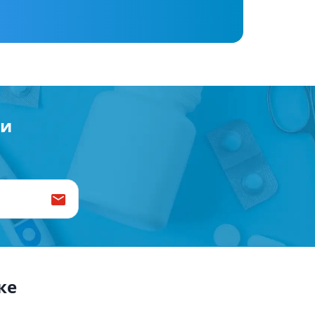
Антисептики и дезинфекторы
Лечение угревой сыпи, акне
Лечение рубцов
Лекарства от бородавок
Лечение перхоти, себореи,
волосистых дерматитов
ии
Средства от повышенной
потливости
Лечение герпеса
Препараты для
опорнодвигательного
аппарата
Противовоспалительные
препараты
От суставной и мышечной боли
Миорелаксанты
ке
Лекарства от подагры