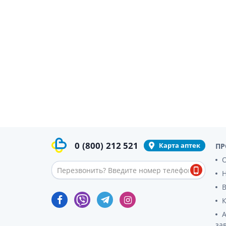
гормон
Кортико
Заболев
железы
Гормоны
железы
Респират
Лекарст
Лекарст
0
(800)
212 521
Карта аптек
ПР
О
за