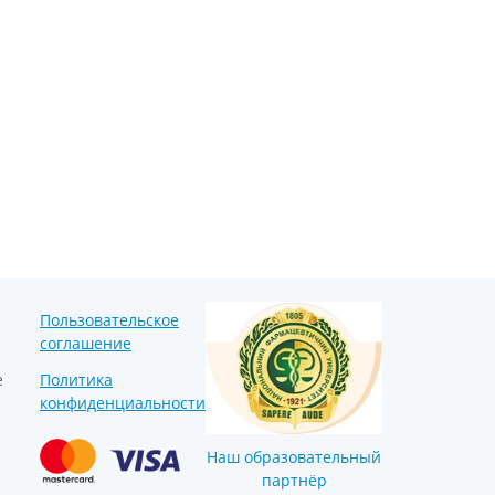
Препараты кальция
Хондропротекторы
Кроветворение и кровь
Противотромбозные
Препараты от анемии
Кровезаменители
Препараты для
парентерального питания
Прочие лекарственные
средства
Пользовательское
соглашение
е
Политика
конфиденциальности
Наш образовательный
партнёр