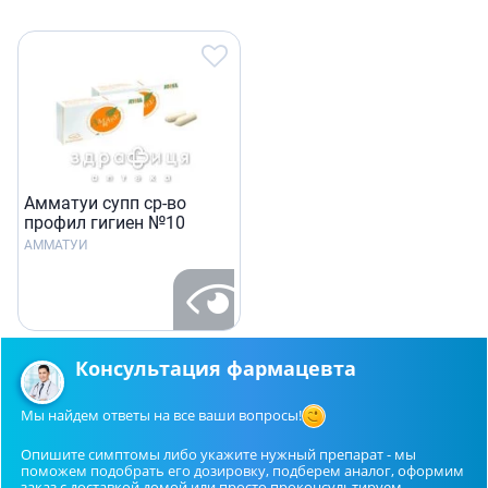
Амматуи супп ср-во
профил гигиен №10
АММАТУИ
Консультация фармацевта
Мы найдем ответы на все ваши вопросы!
Опишите симптомы либо укажите нужный препарат - мы
поможем подобрать его дозировку, подберем аналог, оформим
заказ с доставкой домой или просто проконсультируем.