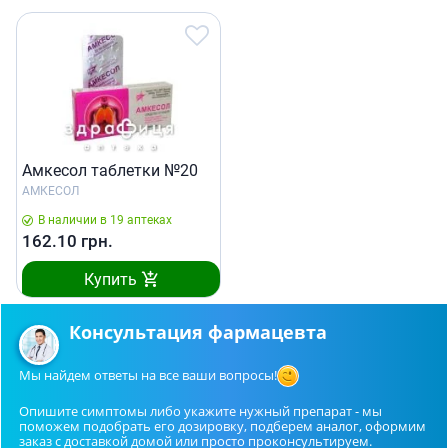
Амкесол таблетки №20
АМКЕСОЛ
В наличии в 19 аптеках
162.10
грн.
Купить
Консультация фармацевта
Мы найдем ответы на все ваши вопросы!
Опишите симптомы либо укажите нужный препарат - мы
поможем подобрать его дозировку, подберем аналог, оформим
заказ с доставкой домой или просто проконсультируем.