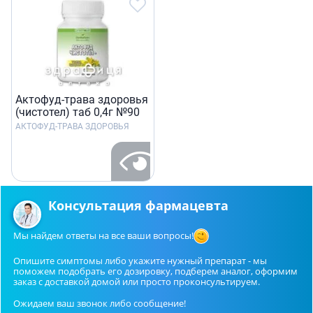
Актофуд-трава здоровья
(чистотел) таб 0,4г №90
АКТОФУД-ТРАВА ЗДОРОВЬЯ
Консультация фармацевта
Мы найдем ответы на все ваши вопросы!
Опишите симптомы либо укажите нужный препарат - мы
поможем подобрать его дозировку, подберем аналог, оформим
заказ с доставкой домой или просто проконсультируем.
Ожидаем ваш звонок либо сообщение!