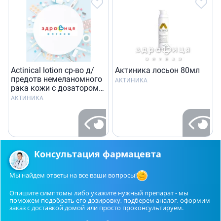
Actinical lotion ср-во д/
Актиника лосьон 80мл
предотв немеланомного
АКТИНИКА
рака кожи с дозатором
80г
АКТИНИКА
Консультация фармацевта
Мы найдем ответы на все ваши вопросы!
Опишите симптомы либо укажите нужный препарат - мы
поможем подобрать его дозировку, подберем аналог, оформим
заказ с доставкой домой или просто проконсультируем.