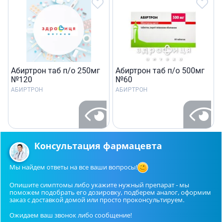
Абиртрон таб п/о 250мг
Абиртрон таб п/о 500мг
№120
№60
АБИРТРОН
АБИРТРОН
Консультация фармацевта
Мы найдем ответы на все ваши вопросы!
Опишите симптомы либо укажите нужный препарат - мы
поможем подобрать его дозировку, подберем аналог, оформим
заказ с доставкой домой или просто проконсультируем.
Ожидаем ваш звонок либо сообщение!