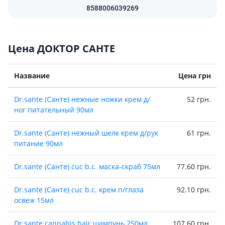
8588006039269
Цена ДОКТОР САНТЕ
Название
Цена грн
Dr.sante (Санте) нежные ножки крем д/
52 грн.
ног питательный 90мл
Dr.sante (Санте) нежный шелк крем д/рук
61 грн.
питание 90мл
Dr.sante (Санте) cuc b.c. маска-скраб 75мл
77.60 грн.
Dr.sante (Санте) cuc b.c. крем п/глаза
92.10 грн.
освеж 15мл
Dr.sante cannabis hair шампунь 250мл
107.60 грн.