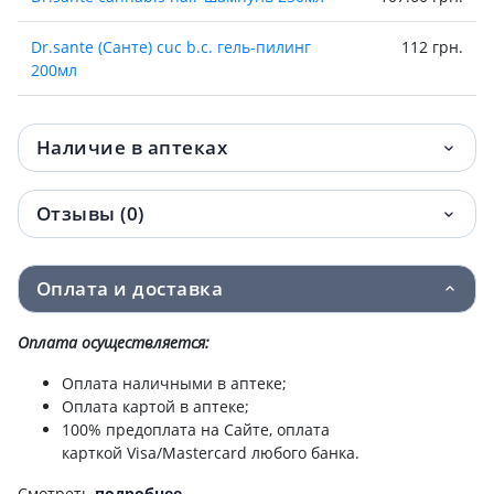
Dr.sante (Санте) cuc b.c. гель-пилинг
112 грн.
200мл
Dr.sante (Санте) cuc b.c. тоник а/
112 грн.
бактериал 200мл
Наличие в аптеках
Dr.sante (Санте) cuc b.c. пенка д/умыв
116 грн.
Отзывы (0)
150мл
Dr.sante (Санте) cuc b.c. вода мицелляр д/
119 грн.
Оплата и доставка
лица 200мл
Оплата осуществляется:
Dr.sante (Санте) cuc b.c. крем д/лица 50мл
158 грн.
Оплата наличными в аптеке;
Dr.sante (Санте) репейная серия масло
162 грн.
Оплата картой в аптеке;
репейное 100мл
100% предоплата на Сайте, оплата
карткой Visa/Mastercard любого банка.
Dr.sante hyaluron mezzo pro бустер д/
243.80 грн.
кожи вокруг глаз 15мл
Смотреть
подробнее
.