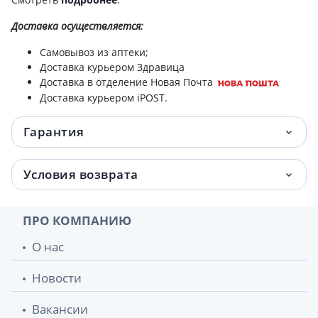
Доставка
осуществляется:
Dr.sante hyaluron mezzo pro гидрогель
271.10 грн.
ночн 50мл
Самовывоз из аптеки;
Доставка курьером Здравица
Dr.sante hyaluron mezzo pro крем-гель
302.80 грн.
Доставка в отделение Новая Почта
дневн 50мл
Доставка курьером iPOST.
Гарантия
Условия возврата
ПРО КОМПАНИЮ
О нас
Новости
Вакансии