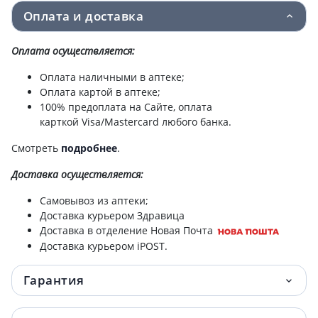
Оплата и доставка
Доктор Биокон спрей антисептический д/
34.70 грн.
рук алое вера и шалфей 50 мл
Оплата осуществляется:
Доктор Биокон спрей антисептический д/
34.70 грн.
Оплата наличными в аптеке;
рук пантенол и розмарин 50 мл
Оплата картой в аптеке;
100% предоплата на Сайте, оплата
карткой Visa/Mastercard любого банка.
Биокон дб гель антисептический д/рук
35.90 грн.
50мл 220020
Смотреть
подробнее
.
Биокон натуральный уход крем д/рук
42.60 грн.
Доставка
осуществляется:
интенсивное питание 60+ 90мл
Самовывоз из аптеки;
Доставка курьером Здравица
Биокон спрей д/свежести дыхания мята/
42.96 грн.
Доставка в отделение Новая Почта
эвкалипт 25мл 220048
Доставка курьером iPOST.
Биокон спрей д/свежести дыхания
42.96 грн.
Гарантия
шалфей/прополис 25мл 220049
Биокон натурал уход крем д/рук
43 грн.