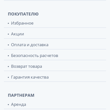
Биокон бальзам д/губ облепиха+календула
45.90 грн.
4.6г
ПОКУПАТЕЛЮ
Биокон натурал уход помада гиг орхидея/
45.90 грн.
Избранное
ваниль 4,6г 440049
Акции
Биокон натурал уход помада гиг манго/
45.90 грн.
инжир 4,6г 440046
Оплата и доставка
Биокон натурал уход помада гиг молоч
45.90 грн.
Безопасность расчетов
шоколад/миндаль 4,6г 440047
Возврат товара
Биокон освежитель полости рта блиц-
46.64 грн.
фреш мята 25мл 200006
Гарантия качества
Биокон освежитель полости рта блиц-
46.64 грн.
фреш лимон 25мл 200007
ПАРТНЕРАМ
Биокон Натуральный уход крем д/рук
47.90 грн.
Аренда
серкет улитки 90 мл