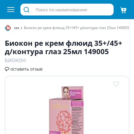
вокруг глаз
Биокон pe крем флюид 35+/45+ д/контура глаз 25мл 149005
Биокон pe крем флюид 35+/45+
д/контура глаз 25мл 149005
БИОКОН
оставить отзыв