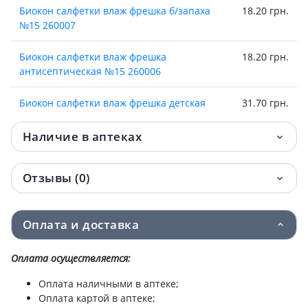
Биокон салфетки влаж фрешка б/запаха
18.20 грн.
№15 260007
Биокон салфетки влаж фрешка
18.20 грн.
антисептическая №15 260006
Биокон салфетки влаж фрешка детская
31.70 грн.
№20 260005
Наличие в аптеках
Биокон салфетки влаж фрешка д/интим
31.70 грн.
гигиены №20 260004
Отзывы (0)
Доктор Биокон спрей антисептический д/
34.70 грн.
рук алое вера и шалфей 50 мл
Оплата и доставка
Доктор Биокон спрей антисептический д/
34.70 грн.
рук пантенол и розмарин 50 мл
Оплата осуществляется:
Оплата наличными в аптеке;
Биокон дб гель антисептический д/рук
35.90 грн.
Оплата картой в аптеке;
50мл 220020