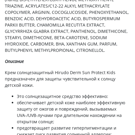
TRIAZINE, ACRYLATES/C12-22 ALKYL METHACRYLATE
COPOLYMER, ARGININ, COCOGLUCOSIDE, PHENOXYETHANOL,
BENZOIC ACID, DEHYDROACETIC ACID, BUTYROSPERMUM
PARKII BUTTER, CHAMOMILLA RECUTITA EXTRACT,
GLYCYRRHIZA GLABRA EXTRACT, PANTHENOL, DIMETHICONE,
STEARYL DIMETHICONE, BETA-CAROTENE, SODIUM
HYDROXIDE, CARBOMER, BHA, XANTHAN GUM, PARFUM,
BUTYLPHENYL METHYLPROPIONAL, CITRONELLOL.
Описание
Крем солнцезащитный Hirudo Derm Sun Protect Kids
предназначен для защиты чувствительной к солнцу
детской кожи.
Это солнцезащитное средство эффективно:
обеспечивает детской коже наиболее эффективную
защиту от ожогов и повреждений, вызываемых
UVA-/UVВ-лучами при длительном нахождении на
открытом солнце;
предотвращает развитие гиперпигментации и
снижает риск развития солнечной аллергии;