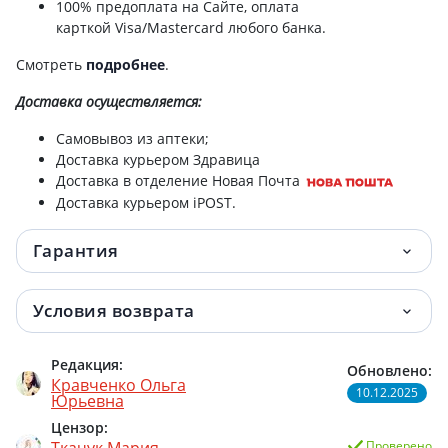
100% предоплата на Сайте, оплата
карткой Visa/Mastercard любого банка.
Биокон натуральный уход крем д/рук
42.60 грн.
интенсивное питание 60+ 90мл
Смотреть
подробнее
.
Доставка
осуществляется:
Биокон спрей д/свежести дыхания мята/
42.96 грн.
эвкалипт 25мл 220048
Самовывоз из аптеки;
Доставка курьером Здравица
Биокон спрей д/свежести дыхания
42.96 грн.
Доставка в отделение Новая Почта
шалфей/прополис 25мл 220049
Доставка курьером iPOST.
Биокон натурал уход крем д/рук
43 грн.
Гарантия
интенсивное увлажнение 90мл 440032
Биокон натурал уход крем д/рук защит/
43 грн.
Условия возврата
питат 90мл 440060
Редакция:
Обновлено:
Биокон натурал уход помада гиг
45.10 грн.
Кравченко Ольга
смородина/шиповник 4,6г
10.12.2025
Юрьевна
Цензор:
Биокон натурал уход помада гиг спелая
45.10 грн.
Ткачук Мария
Проверено