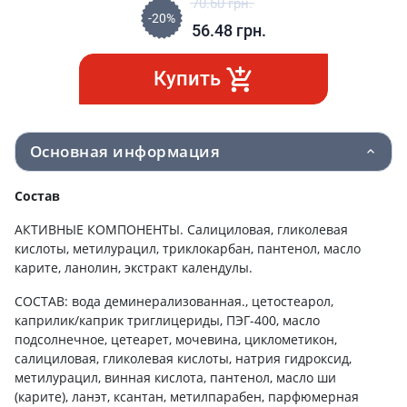
70.60
грн.
-20%
56.48
грн.
Купить
Основная информация
Состав
АКТИВНЫЕ КОМПОНЕНТЫ. Салициловая, гликолевая
кислоты, метилурацил, триклокарбан, пантенол, масло
карите, ланолин, экстракт календулы.
СОСТАВ: вода деминерализованная., цетостеарол,
каприлик/каприк триглицериды, ПЭГ-400, масло
подсолнечное, цетеарет, мочевина, циклометикон,
салициловая, гликолевая кислоты, натрия гидроксид,
метилурацил, винная кислота, пантенол, масло ши
(карите), ланэт, ксантан, метилпарабен, парфюмерная