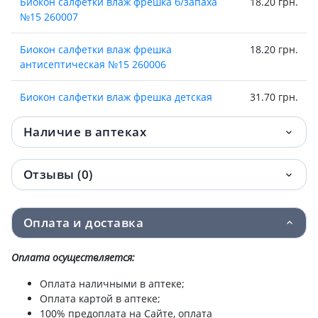
Биокон салфетки влаж фрешка б/запаха
18.20 грн.
№15 260007
Биокон салфетки влаж фрешка
18.20 грн.
антисептическая №15 260006
Биокон салфетки влаж фрешка детская
31.70 грн.
№20 260005
Наличие в аптеках
Биокон салфетки влаж фрешка д/интим
31.70 грн.
гигиены №20 260004
Отзывы (0)
Доктор Биокон спрей антисептический д/
34.70 грн.
рук алое вера и шалфей 50 мл
Оплата и доставка
Доктор Биокон спрей антисептический д/
34.70 грн.
рук пантенол и розмарин 50 мл
Оплата осуществляется:
Оплата наличными в аптеке;
Биокон дб гель антисептический д/рук
35.90 грн.
Оплата картой в аптеке;
50мл 220020
100% предоплата на Сайте, оплата