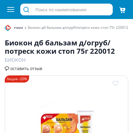
ода за ногами
Биокон дб бальзам д/огруб/потреск кожи стоп 75г 220012
Биокон дб бальзам д/огруб/
потреск кожи стоп 75г 220012
БИОКОН
оставить отзыв
Акция -20%