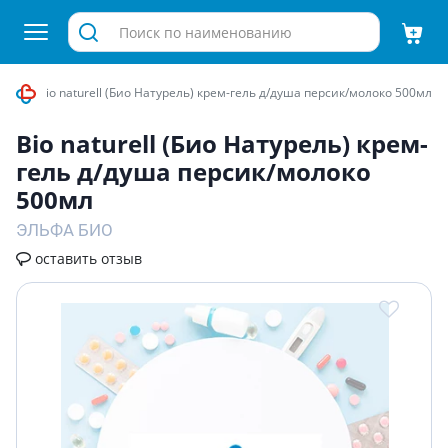
душа
Bio naturell (Био Натурель) крем-гель д/душа персик/молоко 500мл
Bio naturell (Био Натурель) крем-
гель д/душа персик/молоко
500мл
ЭЛЬФА БИО
оставить отзыв