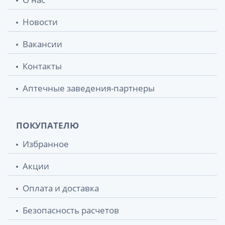
Тонометр Longevita (Лонгевита) bp-102
1 133.80 грн.
автомат
Новости
Вакансии
Тонометр Longevita (Лонгевита) bp-1303
1 135.30 грн.
автомат
Контакты
Тонометр Longevita (Лонгевита) bp-1307
1 213 грн.
Аптечные заведения-партнеры
автомат
Тонометр Longevita (Лонгевита) bp-1305
1 322 грн.
автомат
ПОКУПАТЕЛЮ
Избранное
Тонометр Longevita (Лонгевита) bp-103
1 430 грн.
автомат
Акции
Ингалятор Longevita (Лонгевита)
1 455.20 грн.
Оплата и доставка
cnb69012 blue компрессорный
Безопасность расчетов
Тонометр Longevita (Лонгевита) bp-1304
1 616.40 грн.
автомат