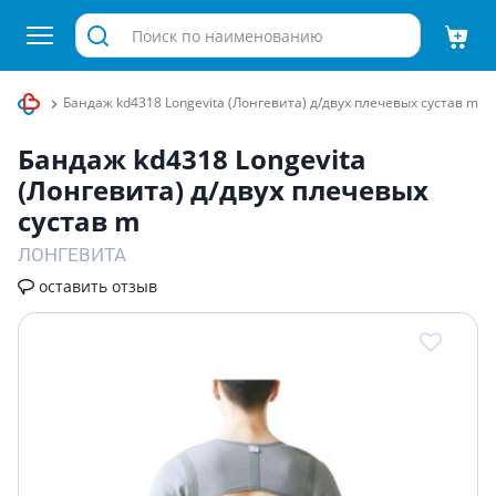
 спины
Бандаж kd4318 Longevita (Лонгевита) д/двух плечевых сустав m
Бандаж kd4318 Longevita
(Лонгевита) д/двух плечевых
сустав m
ЛОНГЕВИТА
оставить отзыв