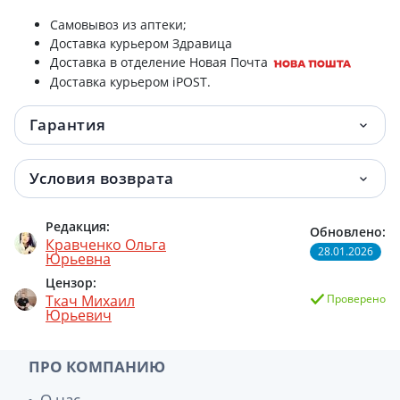
Самовывоз из аптеки;
Глюкометр longevita family
512 грн.
Доставка курьером Здравица
Доставка в отделение Новая Почта
Глюкометр Longevita (Лонгевита) smart
517.50 грн.
Доставка курьером iPOST.
Бандаж kd4320 Longevita (Лонгевита)
577.30 грн.
Гарантия
пояснично-крестцовый m
Условия возврата
Тонометр Longevita (Лонгевита) ls-4
767.90 грн.
механ
Редакция:
Обновлено:
Тонометр Longevita (Лонгевита) bp-
977.50 грн.
Кравченко Ольга
28.01.2026
201м автомат
Юрьевна
Цензор:
Тонометр Longevita (Лонгевита) bp-2206
1 058 грн.
Ткач Михаил
Проверено
Юрьевич
автомат
Ингалятор Longevita (Лонгевита)
1 121 грн.
ПРО КОМПАНИЮ
cnb69012 pink компрессорный
О нас