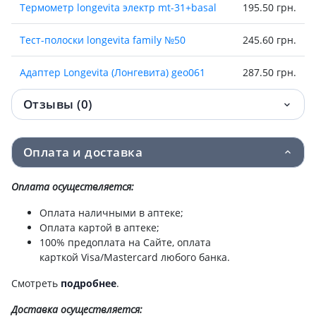
Термометр longevita электр mt-31+basal
195.50 грн.
Тест-полоски longevita family №50
245.60 грн.
Адаптер Longevita (Лонгевита) geo061
287.50 грн.
Отзывы (0)
Манжета longevita универсальная 22-
287.50 грн.
40см д/автом тон
Оплата и доставка
Тест-полоски Longevita (Лонгевита) №25
301.50 грн.
Манжета longevita увеличенная 32-
310.50 грн.
Оплата осуществляется:
48см д/автом тон
Оплата наличными в аптеке;
Оплата картой в аптеке;
Термометр longevita электр mt-4726
330 грн.
100% предоплата на Сайте, оплата
карткой Visa/Mastercard любого банка.
Тест-полоски Longevita (Лонгевита)
390 грн.
smart №50
Смотреть
подробнее
.
Доставка
осуществляется:
Тест-полоски Longevita (Лонгевита) №50
498.30 грн.