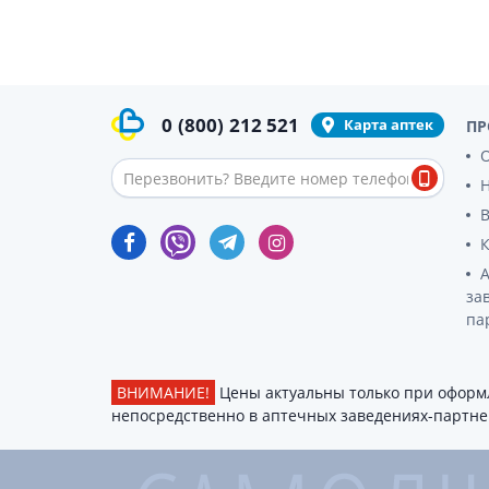
0
(800)
212 521
Карта аптек
ПР
О
за
па
ВНИМАНИЕ!
Цены актуальны только при оформл
непосредственно в аптечных заведениях-партнер