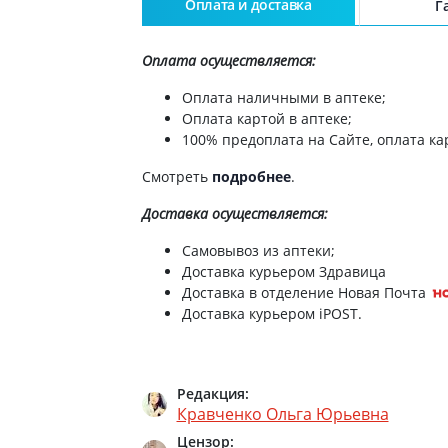
Бинт мед эласт medtextile сред растяж 2м
Оплата и доставка
Г
Препараты для глаз
Капли в ухо
Бинт мед эласт 2b сред растяж 3мх8см
Оплата осуществляется:
Бинт мед эласт medtextile сред растяж 2,
Оплата наличными в аптеке;
Оплата картой в аптеке;
100% предоплата на Сайте, оплата кар
Бинт мед эласт medtextile сред растяж 2м
Смотреть
подробнее
.
Бинт мед эласт medtextile сред растяж 3,
Доставка
осуществляется:
Бинт мед эласт 2b сред растяж 3мх10см
Самовывоз из аптеки;
Доставка курьером Здравица
Бинт мед эласт medtextile сред растяж 3м
Доставка в отделение Новая Почта
Доставка курьером iPOST.
Бинт мед эласт 2в сред растяж 4мх10см
Бинт мед эласт medtextile сред растяж 3м
Редакция:
Кравченко Ольга Юрьевна
Бинт мед эласт 2b сред растяж 5мх8см
Цензор: