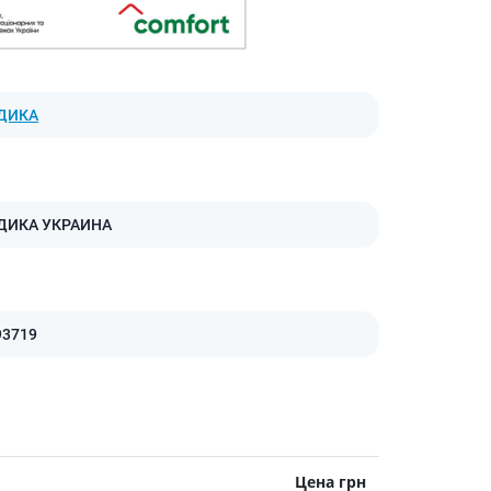
Антисептики и дезинфекторы
Лечение угревой сыпи, акне
Лечение рубцов
ДИКА
Лекарства от бородавок
Лечение перхоти, себореи,
волосистых дерматитов
Средства от повышенной
потливости
ДИКА УКРАИНА
Лечение герпеса
Препараты для
опорнодвигательного
аппарата
93719
Противовоспалительные
препараты
От суставной и мышечной боли
Миорелаксанты
Лекарства от подагры
Цена грн