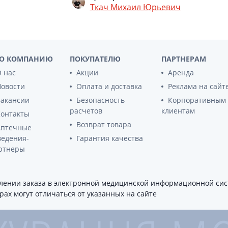
Ткач Михаил Юрьевич
Бинт мед эласт medtextile сред растяж 4м
Бинт мед эласт 2в сред растяж 5мх10см
Бинт мед эласт medtextile сред растяж 5м
О КОМПАНИЮ
ПОКУПАТЕЛЮ
ПАРТНЕРАМ
 нас
Акции
Аренда
Бандаж 2В 8502 на лучезап сустав эласт 
Новости
Оплата и доставка
Реклама на сайт
Вакансии
Безопасность
Корпоративным
Бинт мед эласт medtextile сред растяж 5м
расчетов
клиентам
Контакты
Возврат товара
Бандаж 8502 на лучезап сустав эласт s/m (
Аптечные
ведения-
Гарантия качества
БАНДАЖ 7036 ЭЛАСТ НА ГОЛЕНОСТОПНЫЙ
ртнеры
Бандаж 2в 7036 эласт на голестопный суст
ении заказа в электронной медицинской информационной сист
ах могут отличаться от указанных на сайте
Бинт мед эласт medtextile сред растяж 5м
БАНДАЖ 4502 ЛЮКС ДО И ПОСЛЕРОДОВОЙ