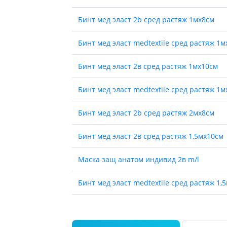
ы
Противоопухолевые
негормональные препараты
Бинт мед эласт 2b сред растяж 1мх8см
стероиды
Противоопухолевые
ания щитовидной
гормональные препараты
Бинт мед эласт medtextile сред растяж 1м
От рака
 поджелудочной
Бинт мед эласт 2в сред растяж 1мх10см
Лечение аллергии
орная система
Бинт мед эласт medtextile сред растяж 1м
Мочеполовая система и
ва от аллергии
половые гормоны
Бинт мед эласт 2b сред растяж 2мх8см
ва от астмы
Лекарства для почек
Препараты для потенции и
Бинт мед эласт 2в сред растяж 1,5мх10см
эрекции
Урологические препараты
Маска защ анатом индивид 2в m/l
Гинекологические препараты
Препараты влияющие на
Бинт мед эласт medtextile сред растяж 1,
лактацию
Бинт мед эласт 2b сред растяж 2мх10см
Препараты для органов
чувств