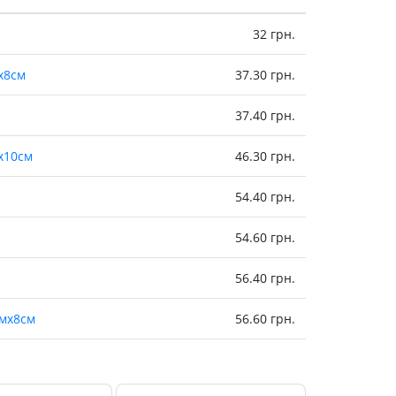
Препараты кальция
Хондропротекторы
32 грн.
Кроветворение и кровь
х8см
37.30 грн.
Противотромбозные
37.40 грн.
Препараты от анемии
Кровезаменители
х10см
46.30 грн.
Препараты для
парентерального питания
54.40 грн.
Прочие лекарственные
средства
54.60 грн.
56.40 грн.
5мх8см
56.60 грн.
66.10 грн.