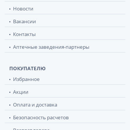
Новости
Бинт 5512 мед эласт сред растяж
350.20 грн.
120ммх5,0м
Вакансии
Бандаж 3004 д/руки поддерж косын
358.60 грн.
Контакты
повязка детск р1 серый
Аптечные заведения-партнеры
Бандаж 3004 д/руки поддерж косын
358.60 грн.
повязка детск р2 сeрый
ПОКУПАТЕЛЮ
Бандаж 2033 поддерж согрев овечий р2
394.30 грн.
(85-95) серый
Избранное
Бандаж 2036 противогрыжевой паховый
400.10 грн.
Акции
л р4
Оплата и доставка
Ортез на палец руки (шина) р1 черн 3071
400.20 грн.
Безопасность расчетов
Бандаж 4068 на лучезапястный суст р1
403.60 грн.
черн