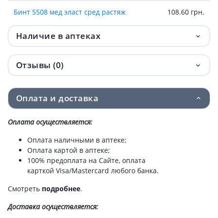
Бинт 5508 мед эласт сред растяж
108.60 грн.
80ммх2.5м
Наличие в аптеках
Бинт 5510 мед эласт сред растяж
122.60 грн.
100ммх2,0м
Отзывы (0)
Бинт 5508 мед эласт сред растяж
131.40 грн.
80ммх3м
Оплата и доставка
Бинт 5508 мед эласт сред растяж
161.10 грн.
80ммх3.5м
Оплата осуществляется:
Оплата наличными в аптеке;
Бинт 5508 мед эласт сред растяж
175.10 грн.
Оплата картой в аптеке;
80ммх4м
100% предоплата на Сайте, оплата
карткой Visa/Mastercard любого банка.
Бинт 5512 мед эласт сред растяж
183.50 грн.
120ммх3,0м
Смотреть
подробнее
.
Доставка
осуществляется:
Бинт 5510 мед эласт сред растяж
183.90 грн.
100ммх3,0м