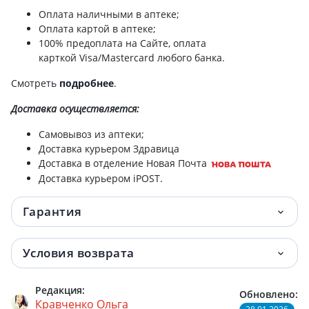
Оплата наличными в аптеке;
Бинт 5508 мед эласт сред растяж
175.10 грн.
Оплата картой в аптеке;
80ммх4м
100% предоплата на Сайте, оплата
карткой Visa/Mastercard любого банка.
Бинт 5512 мед эласт сред растяж
183.50 грн.
120ммх3,0м
Смотреть
подробнее
.
Доставка
осуществляется:
Бинт 5510 мед эласт сред растяж
183.90 грн.
100ммх3,0м
Самовывоз из аптеки;
Доставка курьером Здравица
Бинт 5508 мед эласт сред растяж
199.60 грн.
Доставка в отделение Новая Почта
80ммх5м
Доставка курьером iPOST.
Бинт 5512 мед эласт сред растяж
208.50 грн.
Гарантия
120ммх3,5м
Бинт 5512 мед эласт сред растяж
240.20 грн.
Условия возврата
120ммх4,0м
Редакция:
Обновлено:
Бандаж 3007к на лучезапястный суст
300.20 грн.
Кравченко Ольга