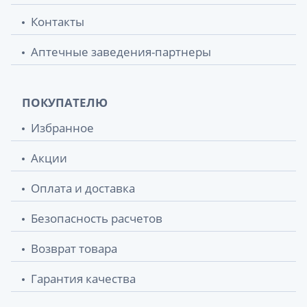
80ммх8м
Контакты
Бинт мед эласт 8смх3м
336 грн.
Аптечные заведения-партнеры
Бинт 5512 мед эласт сред растяж
350.20 грн.
120ммх5,0м
ПОКУПАТЕЛЮ
Бандаж 3004 д/руки поддерж косын
358.60 грн.
Избранное
повязка детск р1 серый
Акции
Бандаж 3004 д/руки поддерж косын
358.60 грн.
повязка детск р2 сeрый
Оплата и доставка
Бандаж 2033 поддерж согрев овечий р2
394.30 грн.
Безопасность расчетов
(85-95) серый
Возврат товара
Бандаж 2036 противогрыжевой паховый
400.10 грн.
л р4
Гарантия качества
Ортез на палец руки (шина) р1 черн 3071
400.20 грн.