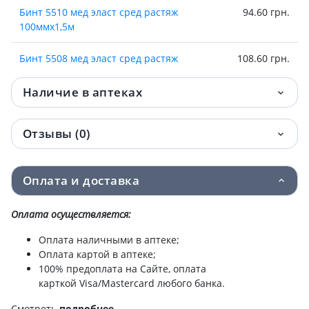
Бинт 5510 мед эласт сред растяж
94.60 грн.
100ммх1,5м
Бинт 5508 мед эласт сред растяж
108.60 грн.
80ммх2.5м
Наличие в аптеках
Бинт 5510 мед эласт сред растяж
122.60 грн.
100ммх2,0м
Отзывы (0)
Бинт 5508 мед эласт сред растяж
131.40 грн.
80ммх3м
Оплата и доставка
Бинт 5508 мед эласт сред растяж
161.10 грн.
80ммх3.5м
Оплата осуществляется:
Оплата наличными в аптеке;
Бинт 5508 мед эласт сред растяж
175.10 грн.
Оплата картой в аптеке;
80ммх4м
100% предоплата на Сайте, оплата
карткой Visa/Mastercard любого банка.
Бинт 5512 мед эласт сред растяж
183.50 грн.
120ммх3,0м
Смотреть
подробнее
.