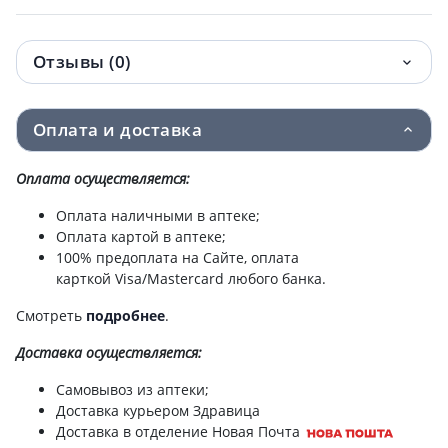
Avene (Авен) сикальфат крем д/рук защит
383.10 грн.
обновл 100мл 205918
Отзывы (0)
Avene (Авен) колд крем д/сухой чувств
403.20 грн.
кожи 40мл 532510
Оплата и доставка
Avene вода термальная 300мл 537431
433.50 грн.
Оплата осуществляется:
Оплата наличными в аптеке;
Avene сикальфат плюс крем 100мл
453.60 грн.
Оплата картой в аптеке;
100% предоплата на Сайте, оплата
Avene клинанс гель очищ 200мл
510.80 грн.
карткой Visa/Mastercard любого банка.
Avene толеранс лосьон деликат очищ
557.80 грн.
Смотреть
подробнее
.
200мл 238309
Доставка
осуществляется:
Avene лосьон мицеллярный 200мл
564.50 грн.
Самовывоз из аптеки;
Доставка курьером Здравица
Avene (Авен) гидранс оптималь uv рич
596.78 грн.
Доставка в отделение Новая Почта
крем д/сухой/очень сухой/чувст кожи