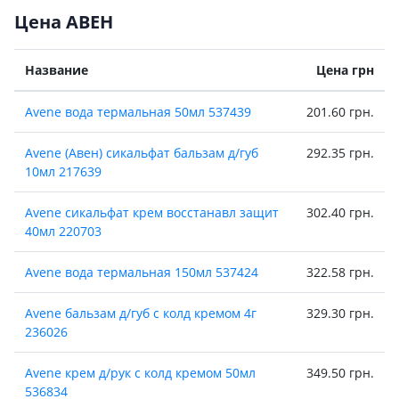
Цена АВЕН
Название
Цена грн
Avene вода термальная 50мл 537439
201.60 грн.
Avene (Авен) сикальфат бальзам д/губ
292.35 грн.
10мл 217639
Avene сикальфат крем восстанавл защит
302.40 грн.
40мл 220703
Avene вода термальная 150мл 537424
322.58 грн.
Avene бальзам д/губ с колд кремом 4г
329.30 грн.
236026
Avene крем д/рук с колд кремом 50мл
349.50 грн.
536834