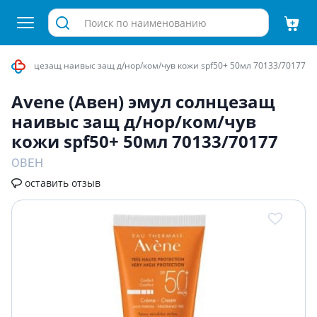
эмул солнцезащ наивыс защ д/нор/ком/чув кожи spf50+ 50мл 70133/70177
Avene (Авен) эмул солнцезащ
наивыс защ д/нор/ком/чув
кожи spf50+ 50мл 70133/70177
ОВЕН
оставить отзыв