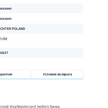
Антисептики и дезинфекторы
оказано
Лечение угревой сыпи, акне
оказано
Лечение рубцов
Лекарства от бородавок
ICHTER POLAND
Лечение перхоти, себореи,
волосистых дерматитов
1/02
Средства от повышенной
потливости
60637
Лечение герпеса
Препараты для
опорнодвигательного
аппарата
арантия
Условия возврата
Противовоспалительные
препараты
От суставной и мышечной боли
Миорелаксанты
Лекарства от подагры
ткой Visa/Mastercard любого банка.