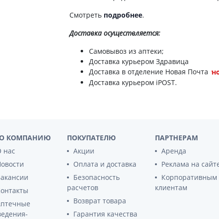
ы
Противоопухолевые
Смотреть
подробнее
.
негормональные препараты
стероиды
Противоопухолевые
Доставка
осуществляется:
ания щитовидной
гормональные препараты
От рака
Самовывоз из аптеки;
 поджелудочной
Доставка курьером Здравица
Лечение аллергии
Доставка в отделение Новая Почта
орная система
Доставка курьером iPOST.
Мочеполовая система и
ва от аллергии
половые гормоны
ва от астмы
Лекарства для почек
Препараты для потенции и
эрекции
О КОМПАНИЮ
ПОКУПАТЕЛЮ
ПАРТНЕРАМ
Урологические препараты
 нас
Акции
Аренда
Гинекологические препараты
Новости
Оплата и доставка
Реклама на сайт
Препараты влияющие на
Вакансии
Безопасность
Корпоративным
лактацию
расчетов
клиентам
Контакты
Возврат товара
Препараты для органов
Аптечные
чувств
ведения-
Гарантия качества