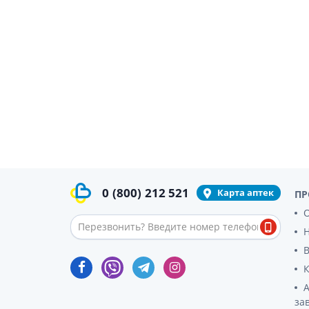
гормон
Кортико
Заболев
железы
Гормоны
железы
Респират
Лекарст
Лекарст
0
(800)
212 521
Карта аптек
ПР
О
за