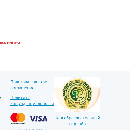
Препараты кальция
Хондропротекторы
Кроветворение и кровь
Противотромбозные
Препараты от анемии
Кровезаменители
Препараты для
парентерального питания
Прочие лекарственные
средства
Пользовательское
соглашение
е
Политика
конфиденциальности
Наш образовательный
партнёр
Разработка интернет