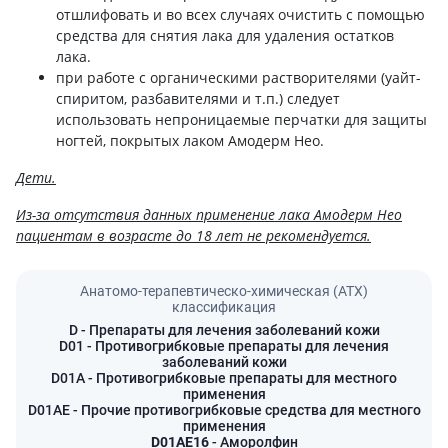
отшлифовать и во всех случаях очистить с помощью
средства для снятия лака для удаления остатков
лака.
при работе с органическими растворителями (уайт-
спиритом, разбавителями и т.п.) следует
использовать непроницаемые перчатки для защиты
ногтей, покрытых лаком Амодерм Нео.
Дети.
Из-за отсутствия данных применение лака Амодерм Нео
пациентам в возрасте до 18 лет не рекомендуется.
Анатомо-терапевтическо-химическая (АТХ)
классификация
D
- Препараты для лечения заболеваний кожи
D01
- Противогрибковые препараты для лечения
заболеваний кожи
D01A
- Противогрибковые препараты для местного
применения
D01AE
- Прочие противогрибковые средства для местного
применения
D01AE16
- Аморолфин