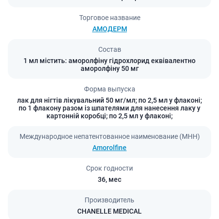
Торговое название
АМОДЕРМ
Состав
1 мл містить: аморолфіну гідрохлорид еквівалентно
аморолфіну 50 мг
Форма выпуска
лак для нігтів лікувальний 50 мг/мл; по 2,5 мл у флаконі;
по 1 флакону разом із шпателями для нанесення лаку у
картонній коробці; по 2,5 мл у флаконі;
Международное непатентованное наименование (МНН)
Amorolfine
Срок годности
36,
мес
Производитель
CHANELLE MEDICAL