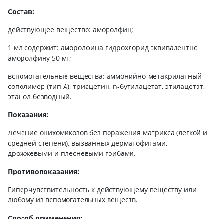
Состав:
действующее вещество: аморолфин;
1 мл содержит: аморолфина гидрохлорид эквивалентно
аморолфину 50 мг;
вспомогательные вещества: аммонийно-метакрилатный
сополимер (тип А), триацетин, n‑бутилацетат, этилацетат,
этанол безводный.
Показания:
Лечение онихомикозов без поражения матрикса (легкой и
средней степени), вызванных дерматофитами,
дрожжевыми и плесневыми грибами.
Противопоказания:
Гиперчувствительность к действующему веществу или
любому из вспомогательных веществ.
Способ применения: