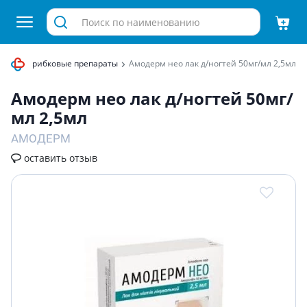
ротивогрибковые препараты
Амодерм нео лак д/ногтей 50мг/мл 2,5мл
Амодерм нео лак д/ногтей 50мг/
мл 2,5мл
АМОДЕРМ
оставить отзыв