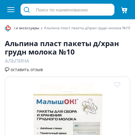
оотсосы и аксессуары
Альпина пласт пакеты д/хран грудн молока №10
Альпина пласт пакеты д/хран
грудн молока №10
АЛЬПИНА
оставить отзыв