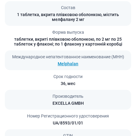
Состав
1 таблетка, вкрита плівковою оболонкою, містить
мелфалану 2 мг
Форма выпуска
таблетки, вкриті плівковою оболонкою, по 2 мг по 25
таблеток у флаконі; по 1 флакону у картонній коробці
Международное непатентованное наименование (МНН)
Melphalan
Срок годности
36,
мес
Производитель
EXCELLA GMBH
Номер Регистрационного удостоверения
UA/8593/01/01
GTIN