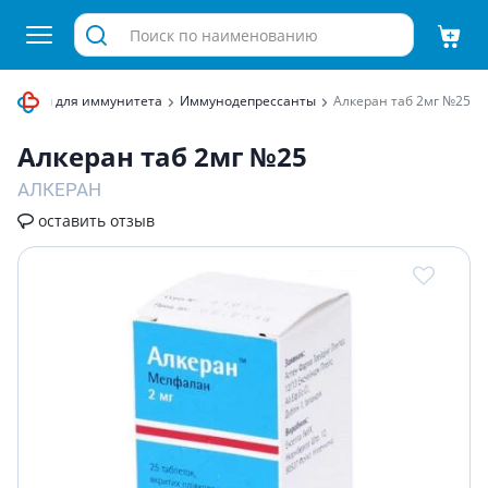
епараты для иммунитета
Иммунодепрессанты
Алкеран таб 2мг №25
Алкеран таб 2мг №25
АЛКЕРАН
оставить отзыв