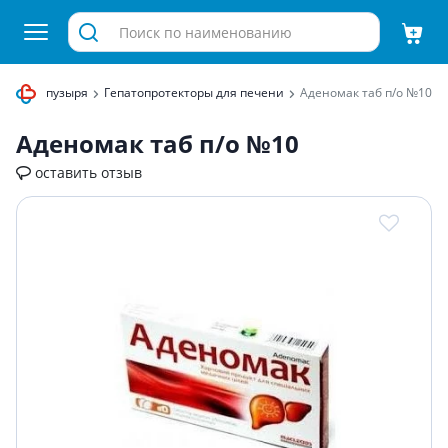
елчного пузыря
Гепатопротекторы для печени
Аденомак таб п/о №10
Аденомак таб п/о №10
оставить отзыв