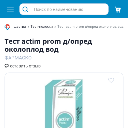
другие вещества
Тест-полоски
Тест actim prom д/опред околоплод вод
Тест actim prom д/опред
околоплод вод
ФАРМАСКО
оставить отзыв